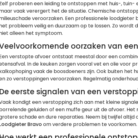
Zelf proberen een leiding te ontstoppen met huis-, tuin-
maar vaak verergert het de situatie. Chemische ontstop
milieuschade veroorzaken. Een professionele loodgieter 
het probleem veilig en duurzaam op te lossen. Zo wordt
niet alleen het symptoom.
Veelvoorkomende oorzaken van een
Een verstopte afvoer ontstaat meestal door een combina
etensafval. In de keuken zorgen vooral vet en olie voor 
kalkophoping vaak de boosdoeners zijn. Ook buiten het hu
en zo verstoppingen veroorzaken. Regelmatig onderhoud
De eerste signalen van een verstopp
Vaak kondigt een verstopping zich aan met kleine signa
borrelende geluiden of een muffe geur uit de afvoer. Het
grotere schade en dure reparaties. Neem bij twijfel altij
Loodgieter Bravo
om verdere problemen te voorkomen.
Hoe werkt een professionele ontsto