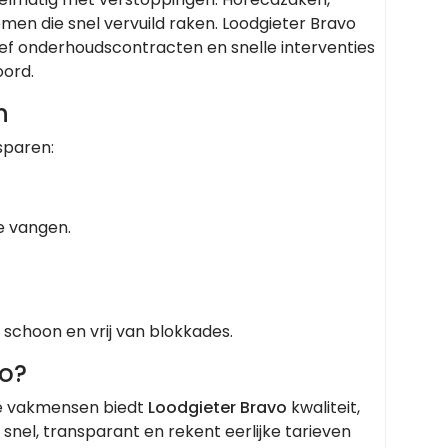
n die snel vervuild raken. Loodgieter Bravo
ief onderhoudscontracten en snelle interventies
oord.
n
sparen:
e vangen.
 schoon en vrij van blokkades.
vo?
de vakmensen biedt
Loodgieter Bravo
kwaliteit,
snel, transparant en rekent eerlijke tarieven