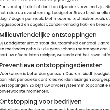
Een verstopt toilet of riool kan bijzonder vervelend zijn
het risico op overstroming. Loodgieter Bravo biedt snelle
dag, 7 dagen per week. Met moderne technieken zoals c
opgespoord en opgelost, zonder onnodig hak- en breekw
Milieuvriendelijke ontstoppingen
Bij
Loodgieter Bravo
staat duurzaamheid centraal. Daarom
en methodes gebruikt die geen schade toebrengen aan lei
hart uw afvoer laten reinigen, wetende dat het zowel eff
Preventieve ontstoppingsdiensten
Voorkomen is beter dan genezen. Daarom biedt Loodgiet
aan. Met periodieke controles worden leidingen doorge
verstoppingen. Zo blijft uw afvoersysteem in topconditi
onverwachte momenten.
Ontstopping voor bedrijven
Niet alleen particulieren, maar ook bedrijven kampen r