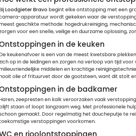
Bij
Loodgieter Bravo
begint elke ontstopping met een gr
camera-apparatuur wordt gekeken waar de verstopping p
meest geschikte methode: hogedrukreiniging, mechanis
zorgen voor een snelle, veilige en duurzame oplossing, z
Ontstoppingen in de keuken
De keukenafvoer is een van de meest kwetsbare plekken 
zich op in de leidingen en zorgen na verloop van tijd voor
milieuvriendelijke middelen en krachtige reinigingstechni
nooit olie of frituurvet door de gootsteen, want dit stolt
Ontstoppingen in de badkamer
Haren, zeepresten en kalk veroorzaken vaak verstopping
blijft staan of loopt langzaam weg. Met professionele hul
schoon gemaakt. Door regelmatig het doucheputje te reini
toekomstige verstoppingen voorkomen.
WC en rioolontstoppingen