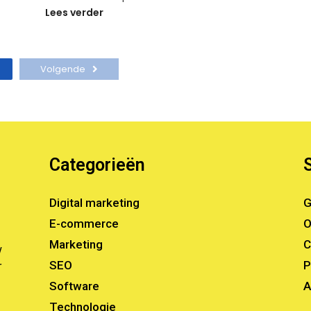
Lees verder
Volgende
Categorieën
Digital marketing
G
E-commerce
O
Marketing
C
w
SEO
P
r
Software
A
Technologie