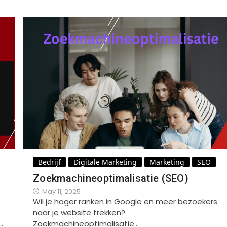
Bedrijf
Digitale Marketing
Marketing
SEO
Zoekmachineoptimalisatie (SEO)
May 11, 2025
Wil je hoger ranken in Google en meer bezoekers
naar je website trekken?
e…
Zoekmachineoptimalisatie…