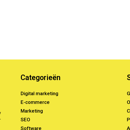
Categorieën
Digital marketing
G
E-commerce
O
Marketing
C
w
SEO
P
r
Software
A