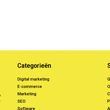
Categorieën
Digital marketing
G
E-commerce
O
Marketing
C
w
SEO
P
r
Software
A