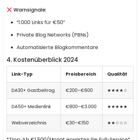
Warnsignale
:
“1.000 Links für €50”
Private Blog Networks (PBNs)
Automatisierte Blogkommentare
4. Kostenüberblick 2024
Link-Typ
Preisbereich
Qualität
DA30+ Gastbeitrag
€200–€600
★★★★☆
DA50+ Medienlink
€800–€3.000
★★★★★
Webverzeichnis
€30–€150
★★☆☆☆
*Tipp: Ab €1.500/Monat erwarten Sie Full-Service*