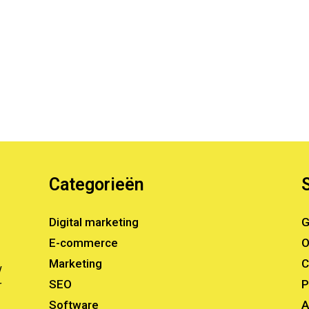
Categorieën
Digital marketing
G
E-commerce
O
Marketing
C
w
SEO
P
r
Software
A