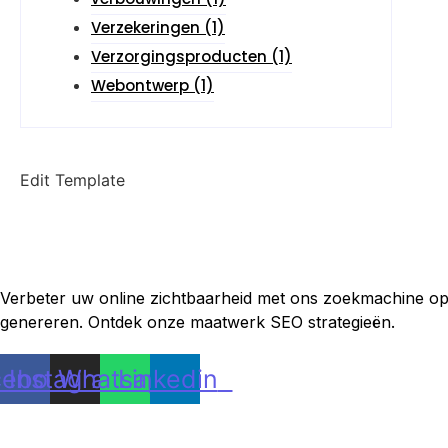
Verzekeringen
(1)
Verzorgingsproducten
(1)
Webontwerp
(1)
Edit Template
Verbeter uw online zichtbaarheid met ons zoekmachine opt
genereren. Ontdek onze maatwerk SEO strategieën.
cebook
Instagram
Whatsapp
Linkedin
Categorieën